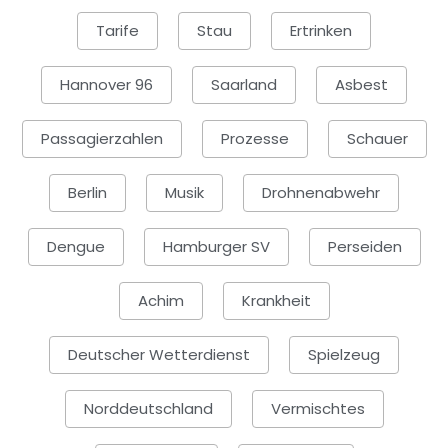
Tarife
Stau
Ertrinken
Hannover 96
Saarland
Asbest
Passagierzahlen
Prozesse
Schauer
Berlin
Musik
Drohnenabwehr
Dengue
Hamburger SV
Perseiden
Achim
Krankheit
Deutscher Wetterdienst
Spielzeug
Norddeutschland
Vermischtes