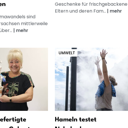
Geschenke für frischgebackene
en
Eltern und deren Fam...
|
mehr
imawandels sind
rsachsen mittlerweile
ber...
|
mehr
UMWELT
gefertigte
Hameln testet