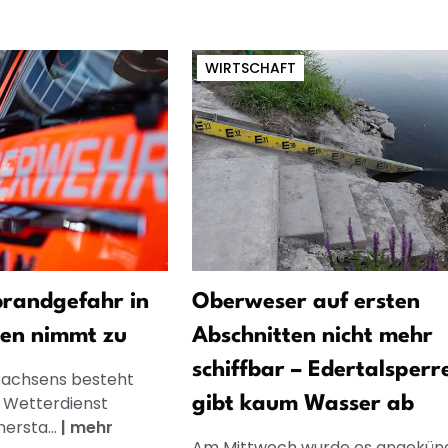
WIRTSCHAFT
randgefahr in
Oberweser auf ersten
en nimmt zu
Abschnitten nicht mehr
schiffbar – Edertalsperr
rsachsens besteht
Wetterdienst
gibt kaum Wasser ab
ersta...
|
mehr
Am Mittwoch wurde es angekünd