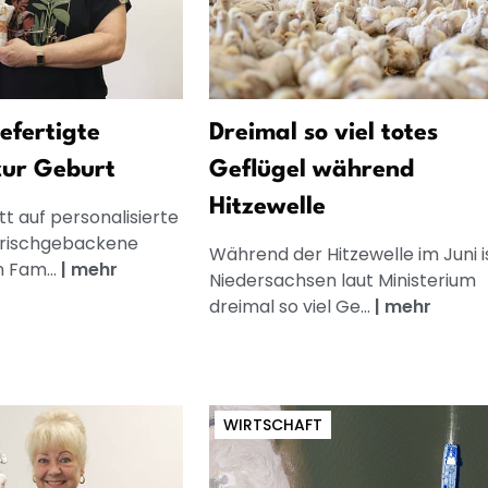
gefertigte
Dreimal so viel totes
zur Geburt
Geflügel während
Hitzewelle
t auf personalisierte
frischgebackene
Während der Hitzewelle im Juni is
n Fam...
|
mehr
Niedersachsen laut Ministerium
dreimal so viel Ge...
|
mehr
WIRTSCHAFT