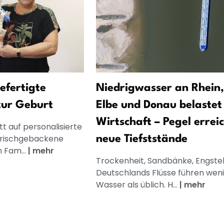
gefertigte
Niedrigwasser an Rhein,
zur Geburt
Elbe und Donau belastet
Wirtschaft – Pegel errei
t auf personalisierte
frischgebackene
neue Tiefststände
n Fam...
|
mehr
Trockenheit, Sandbänke, Engstel
Deutschlands Flüsse führen wen
Wasser als üblich. H...
|
mehr