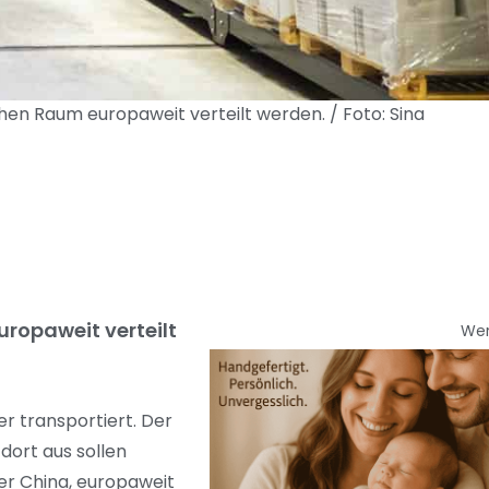
hen Raum europaweit verteilt werden. / Foto: Sina
ropaweit verteilt
We
r transportiert. Der
dort aus sollen
er China, europaweit