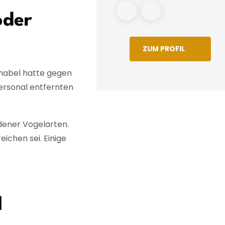
oder
ZUM PROFIL
hnabel hatte gegen
ersonal entfernten
dener Vogelarten.
ichen sei. Einige
l