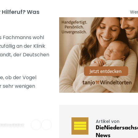
 Hilferuf? Was
We
nes Fachmanns wohl
ällig an der Klinik
randt, der Deutschen
e, ob der Vogel
r sehr wenigen
Artikel von
DieNiedersachs
News