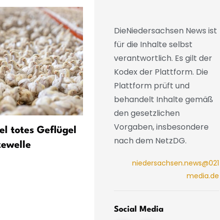
DieNiedersachsen News ist
für die Inhalte selbst
verantwortlich. Es gilt der
Kodex der Plattform. Die
Plattform prüft und
behandelt Inhalte gemäß
den gesetzlichen
Vorgaben, insbesondere
el totes Geflügel
Mann soll Bienenangriff
nach dem NetzDG.
ewelle
verursacht haben - Polizei
ermittelt
niedersachsen.news@021
media.de
Social Media