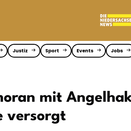
Justiz
Sport
Events
Jobs
oran mit Angelhak
 versorgt