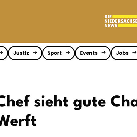
Justiz
Sport
Events
Jobs
Chef sieht gute Ch
Werft