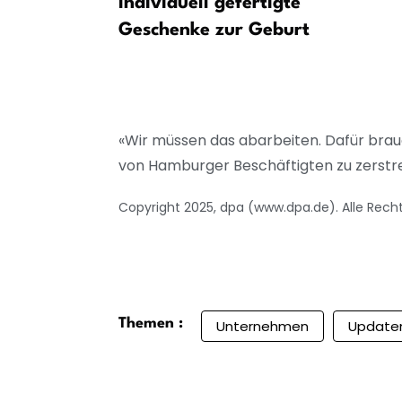
rn Bund
Individuell gefertigte
 der A39 in
Geschenke zur Geburt
nanziell zu
«Wir müssen das abarbeiten. Dafür brau
von Hamburger Beschäftigten zu zerstr
Copyright 2025, dpa (www.dpa.de). Alle Rech
Themen :
Unternehmen
Updat