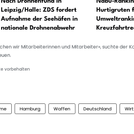
Nach Drohnenfund in
Nabu-Rankin
Leipzig/Halle: ZDS fordert
Hurtigruten 
Aufnahme der Seehäfen in
Umweltranki
nationale Drohnenabwehr
Kreuzfahrtre
chen wir Mitarbeiterinnen und Mitarbeiter», suchte der 
euen.
te vorbehalten
eme
Hamburg
Waffen
Deutschland
Wir