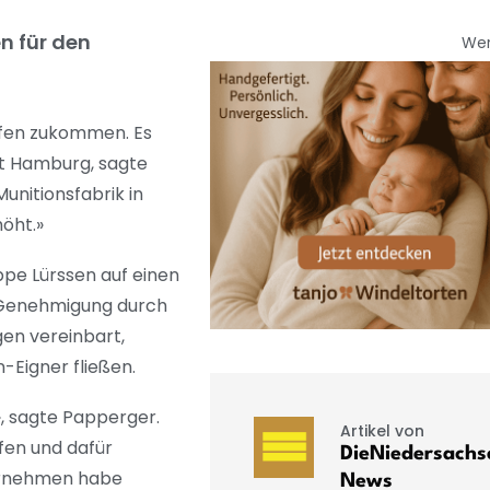
n für den
We
afen zukommen. Es
rt Hamburg, sagte
nitionsfabrik in
höht.»
pe Lürssen auf einen
r Genehmigung durch
gen vereinbart,
-Eigner fließen.
», sagte Papperger.
Artikel von
fen und dafür
DieNiedersachs
ternehmen habe
News