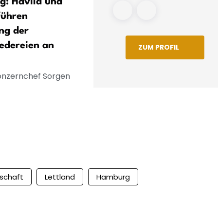
g: Havila und
Zugausfälle - Was
führen
Bahnreisende im August
ng der
wissen müssen
edereien an
ZUM PROFIL
Konzernchef Sorgen
tschaft
Lettland
Hamburg