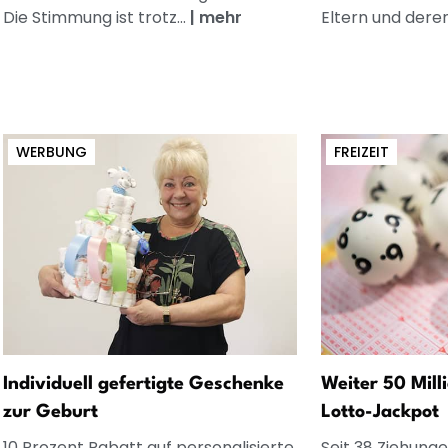
Die Stimmung ist trotz...
|
mehr
Eltern und dere
WERBUNG
FREIZEIT
Individuell gefertigte Geschenke
Weiter 50 Mill
zur Geburt
Lotto-Jackpot
10 Prozent Rabatt auf personalisierte
Seit 38 Ziehunge