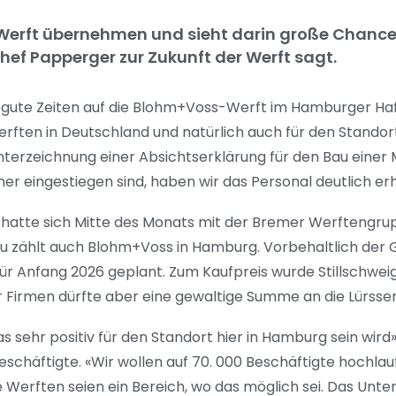
Werft übernehmen und sieht darin große Chance
f Papperger zur Zukunft der Werft sagt.
 gute Zeiten auf die Blohm+Voss-Werft im Hamburger H
Werften in Deutschland und natürlich auch für den Stando
rzeichnung einer Absichtserklärung für den Bau einer Mu
sher eingestiegen sind, haben wir das Personal deutlich er
hatte sich Mitte des Monats mit der Bremer Werftengrup
 dazu zählt auch Blohm+Voss in Hamburg. Vorbehaltlich de
ür Anfang 2026 geplant. Zum Kaufpreis wurde Stillschwei
r Firmen dürfte aber eine gewaltige Summe an die Lürssen
s sehr positiv für den Standort hier in Hamburg sein wird
schäftigte. «Wir wollen auf 70. 000 Beschäftigte hochlau
e Werften seien ein Bereich, wo das möglich sei. Das Un