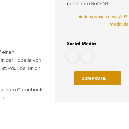
nach dem NetzDG.
von-Heiden-Arena
niedersachsen.news@021
media.de
Social Media
f einen
in der Tabelle von
t. Pauli bei Union
ZUM PROFIL
ei seinem Comeback
te.