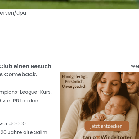
spersen/dpa
Club einen Besuch
We
ges Comeback.
ampions-League-Kurs.
) von RB bei den
 Vor 40.000
 20 Jahre alte Salim