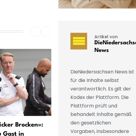
Artikel von
DieNiedersachs
News
DieNiedersachsen News ist
für die Inhalte selbst
verantwortlich. Es gilt der
Kodex der Plattform. Die
Plattform prüft und
behandelt Inhalte gemäß
den gesetzlichen
icker Brocken»:
TSV Havelse bestreitet
Vorgaben, insbesondere
 Gast in
Drittliga-Auftakt in Heinz-