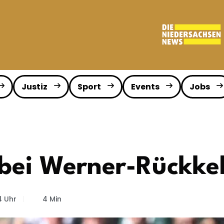
Justiz
Sport
Events
Jobs
t bei Werner-Rückke
4 Uhr
4 Min