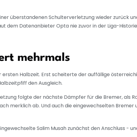
er überstandenen Schulterverletzung wieder zurück und 
aut dem Datenanbieter Opta nie zuvor in der Liga-Histor
ert mehrmals
er ersten Halbzeit. Erst scheiterte der auffällige österr
albzeitpfiff den Ausgleich.
tzung folgte der nächste Dämpfer für die Bremer, als R
danach merklich ab. Und auch die eingewechselten Brem
r eingewechselte Salim Musah zunächst den Anschluss - u