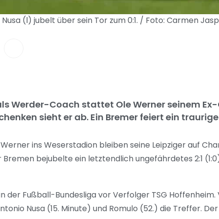
Nusa (l) jubelt über sein Tor zum 0:1. / Foto: Carmen Ja
als Werder-Coach stattet Ole Werner seinem Ex-
henken sieht er ab. Ein Bremer feiert ein trauri
Werner ins Weserstadion bleiben seine Leipziger auf Ch
 Bremen bejubelte ein letztendlich ungefährdetes 2:1 (1:0
n der Fußball-Bundesliga vor Verfolger TSG Hoffenheim.
onio Nusa (15. Minute) und Romulo (52.) die Treffer. Der