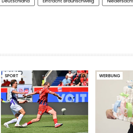
Deutschland
Eintracht Braunschweig
Niedersach
SPORT
WERBUNG