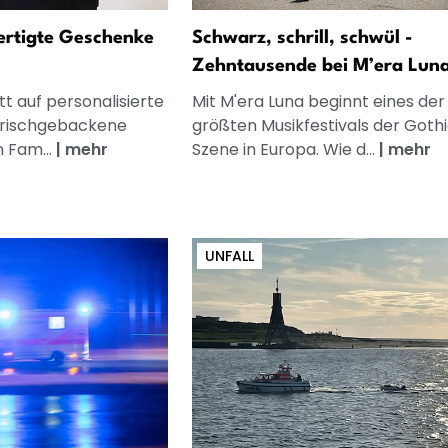
fertigte Geschenke
Schwarz, schrill, schwül -
Zehntausende bei M’era Lun
t auf personalisierte
Mit M'era Luna beginnt eines der
frischgebackene
größten Musikfestivals der Goth
n Fam...
|
mehr
Szene in Europa. Wie d...
|
mehr
UNFALL