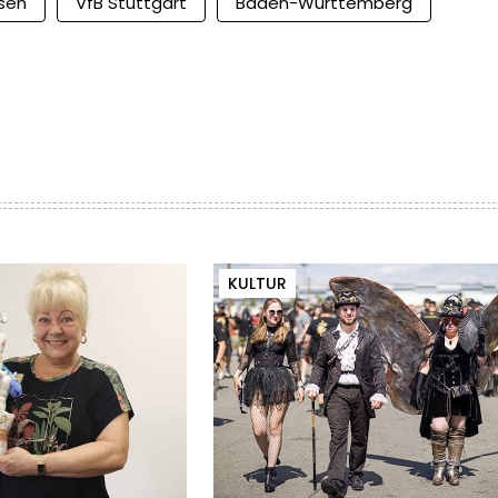
sen
VfB Stuttgart
Baden-Württemberg
KULTUR