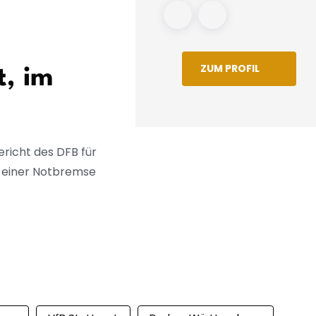
Liga – Kader vor Auftakt i
Cottbus noch offen
ZUM PROFIL
t, im
richt des DFB für
n einer Notbremse