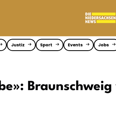
Justiz
Sport
Events
Jobs
be»: Braunschweig w