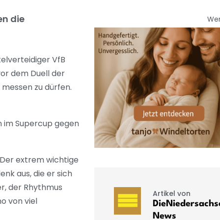
en die
We
elverteidiger VfB
vor dem Duell der
n messen zu dürfen.
in im Supercup gegen
. Der extrem wichtige
nk aus, die er sich
ler, der Rhythmus
Artikel von
o von viel
DieNiedersachs
News