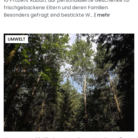
10 Prozent Rabatt auf personalisierte Geschenke für
frischgebackene Eltern und deren Familien.
Besonders gefragt sind bestickte W...
|
mehr
UMWELT