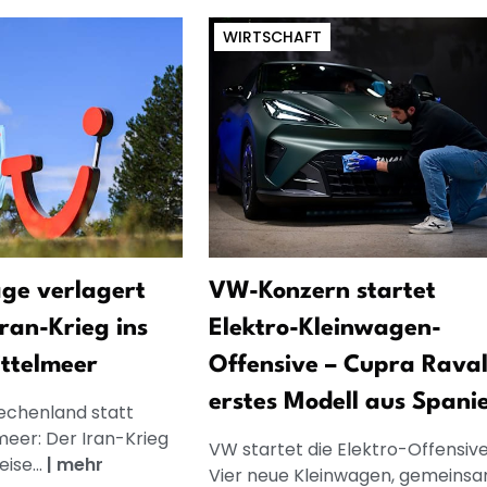
WIRTSCHAFT
age verlagert
VW-Konzern startet
ran-Krieg ins
Elektro-Kleinwagen-
ittelmeer
Offensive – Cupra Raval
erstes Modell aus Spani
echenland statt
meer: Der Iran-Krieg
VW startet die Elektro-Offensive
ise...
|
mehr
Vier neue Kleinwagen, gemeins