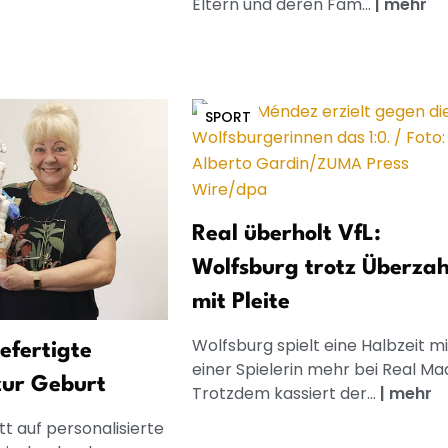
Eltern und deren Fam...
|
mehr
SPORT
Real überholt VfL:
Wolfsburg trotz Überzah
mit Pleite
Wolfsburg spielt eine Halbzeit mi
gefertigte
einer Spielerin mehr bei Real Mad
zur Geburt
Trotzdem kassiert der...
|
mehr
t auf personalisierte