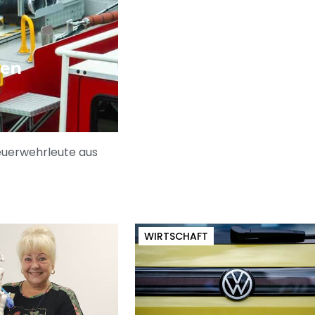
ien
euerwehrleute aus
WIRTSCHAFT