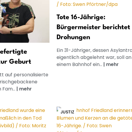
Tote 16-Jährige:
Bürgermeister berichtet
Drohungen
Ein 31-Jähriger, dessen Asylantr
gefertigte
eigentlich abgelehnt war, soll an
zur Geburt
einem Bahnhof ein...
|
mehr
t auf personalisierte
frischgebackene
n Fam...
|
mehr
JUSTIZ