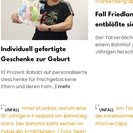
Fall Friedla
entblößte si
Der Tatverdächt
einem Bahnhof 
Individuell gefertigte
Jährigen fiel sch
Geschenke zur Geburt
10 Prozent Rabatt auf personalisierte
Geschenke für frischgebackene
Eltern und deren Fam...
|
mehr
UNFALL
UNFALL