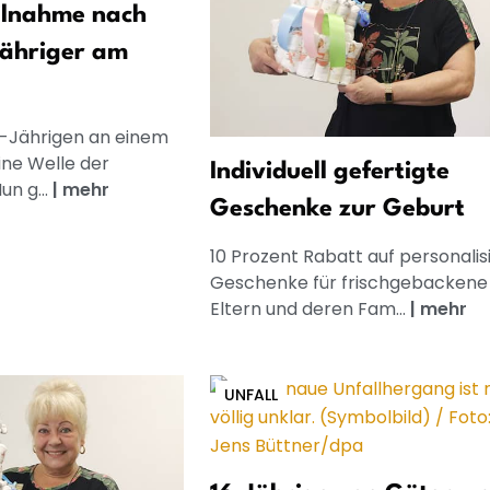
ilnahme nach
Jähriger am
6-Jährigen an einem
ine Welle der
Individuell gefertigte
un g...
|
mehr
Geschenke zur Geburt
10 Prozent Rabatt auf personalis
Geschenke für frischgebackene
Eltern und deren Fam...
|
mehr
UNFALL