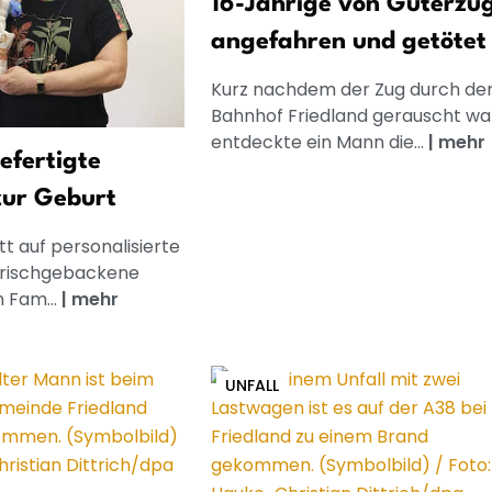
16-Jährige von Güterzu
angefahren und getötet
Kurz nachdem der Zug durch de
Bahnhof Friedland gerauscht wa
entdeckte ein Mann die...
|
mehr
gefertigte
zur Geburt
t auf personalisierte
frischgebackene
n Fam...
|
mehr
UNFALL