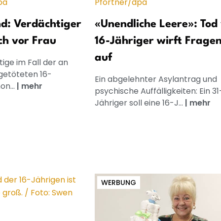
nd: Verdächtiger
«Unendliche Leere»: Tod
ch vor Frau
16-Jähriger wirft Frage
auf
ige im Fall der an
getöteten 16-
Ein abgelehnter Asylantrag und
on...
|
mehr
psychische Auffälligkeiten: Ein 31
Jähriger soll eine 16-J...
|
mehr
WERBUNG