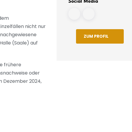
Social Media
 dem
inzelfällen nicht nur
e «nachgewiesene
ZUM PROFIL
Halle (Saale) auf
ge frühere
ensnachweise oder
im Dezember 2024,