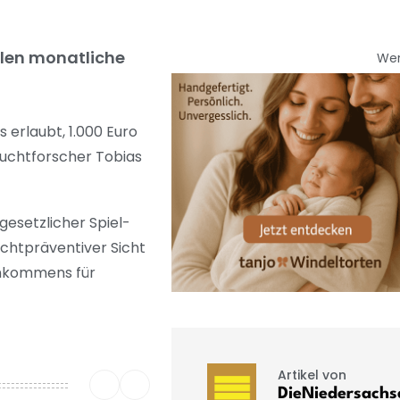
ällen monatliche
We
 erlaubt, 1.000 Euro
 Suchtforscher Tobias
gesetzlicher Spiel-
uchtpräventiver Sicht
einkommens für
Artikel von
DieNiedersachs