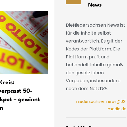
News
DieNiedersachsen News ist
für die Inhalte selbst
verantwortlich. Es gilt der
Kodex der Plattform. Die
Plattform prüft und
behandelt Inhalte gemäß
den gesetzlichen
Vorgaben, insbesondere
Kreis:
Weiter 50 Millionen Euro 
nach dem NetzDG.
verpasst 50-
Lotto-Jackpot
ckpot – gewinnt
niedersachsen.news@021
en
media.de