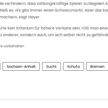
lle verhindern, dass zahlungskräftige Spieler zu illega
hieß es. «Es gibt immer einen Schwarzmarkt. Aber das kan
 machen», sagt Hayer.
rfe kein Kriterium für höhere Verluste sein. «Ob man eine
z anderer, sondern auch, um sich selbst nicht zu gefährd
te vorbehalten
Sachsen-Anhalt
Sucht
Schufa
Bremen