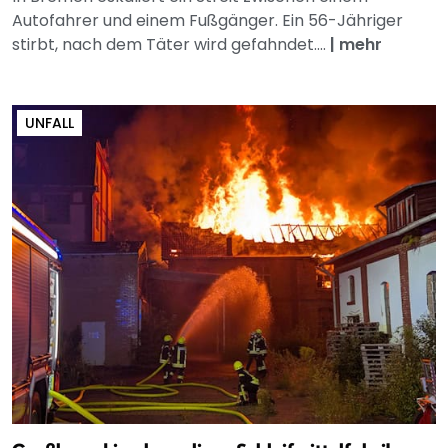
Autofahrer und einem Fußgänger. Ein 56-Jähriger
stirbt, nach dem Täter wird gefahndet....
|
mehr
UNFALL