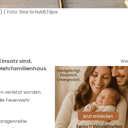
 / Foto: Sina Schuldt/dpa
insatz sind,
We
 Mehrfamilienhaus
n verletzt worden.
die Feuerwehr
aragenreihe