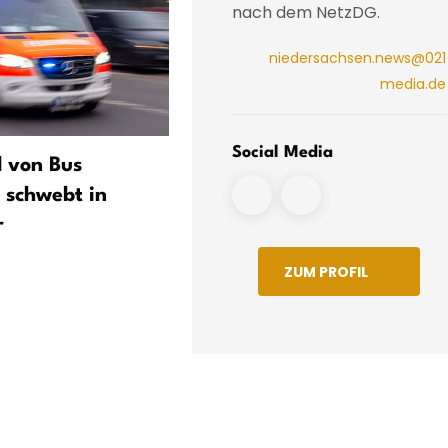
nach dem NetzDG.
niedersachsen.news@021
media.de
Social Media
d von Bus
Fünf Verletzte nach Unfall
d schwebt in
darunter zwei kleine Kind
r
ZUM PROFIL