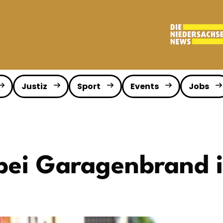
Justiz
Sport
Events
Jobs
e bei Garagenbrand