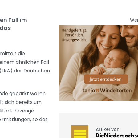
n Fall im
We
 das
ittelt die
 einem ähnlichen Fall
 (LKA) der Deutschen
ände geparkt waren.
t sich bereits um
ilitärfahrzeuge
Ermittlungen, so das
Artikel von
DieNiedersachs