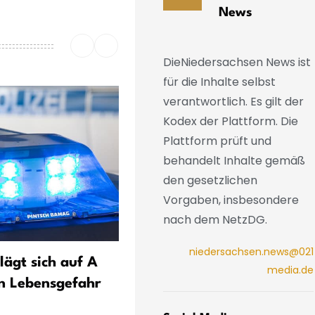
News
DieNiedersachsen News ist
für die Inhalte selbst
verantwortlich. Es gilt der
Kodex der Plattform. Die
Plattform prüft und
behandelt Inhalte gemäß
den gesetzlichen
Vorgaben, insbesondere
nach dem NetzDG.
niedersachsen.news@021
lägt sich auf A
Meterhohe Feuerwände - 
media.de
in Lebensgefahr
ging mir schon sehr, sehr
nahe»