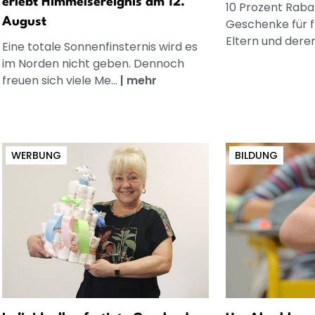
erlebt Himmelsereignis am 12.
10 Prozent Rabat
August
Geschenke für 
Eltern und dere
Eine totale Sonnenfinsternis wird es
im Norden nicht geben. Dennoch
freuen sich viele Me...
|
mehr
WERBUNG
BILDUNG