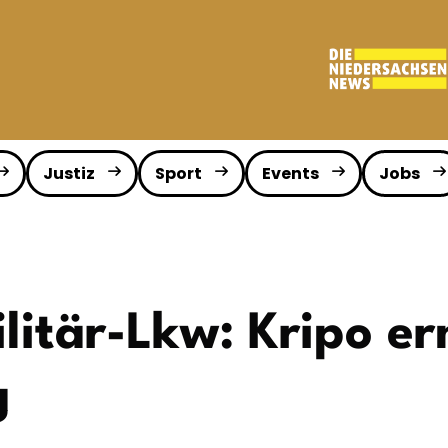
Justiz
Sport
Events
Jobs
litär-Lkw: Kripo er
g