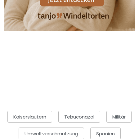
Kaiserslautern
Tebuconazol
Militär
Umweltverschmutzung
Spanien