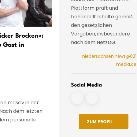
Plattform prüft und
behandelt Inhalte gemäß
den gesetzlichen
Vorgaben, insbesondere
icker Brocken»:
TSV Havelse bestreitet
nach dem NetzDG.
 Gast in
Drittliga-Auftakt in Heinz-
von-Heiden-Arena
niedersachsen.news@021
media.de
Social Media
ien massiv in der
. Nach dem letzten
 dem personelle
ZUM PROFIL