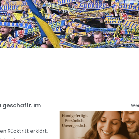
a geschafft. Im
We
n Rücktritt erklärt.