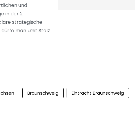
rtlichen und
 in der 2.
 klare strategische
 dürfe man «mit Stolz
achsen
Braunschweig
Eintracht Braunschweig