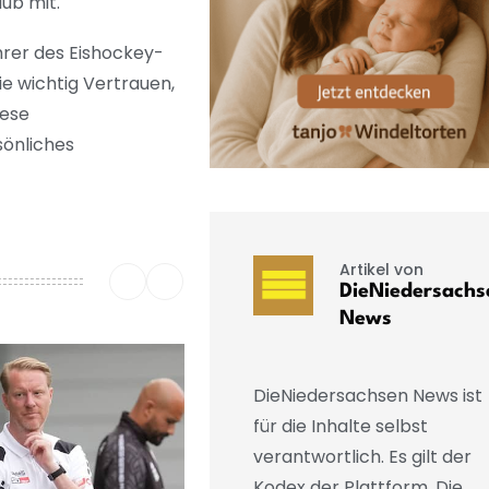
ub mit.
hrer des Eishockey-
ie wichtig Vertrauen,
iese
sönliches
Artikel von
DieNiedersachs
News
DieNiedersachsen News ist
für die Inhalte selbst
verantwortlich. Es gilt der
Kodex der Plattform. Die