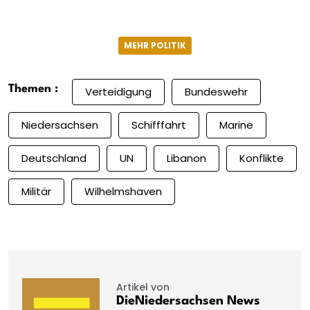
MEHR POLITIK
Themen :
Verteidigung
Bundeswehr
Niedersachsen
Schifffahrt
Marine
Deutschland
UN
Libanon
Konflikte
Militär
Wilhelmshaven
Artikel von
DieNiedersachsen News