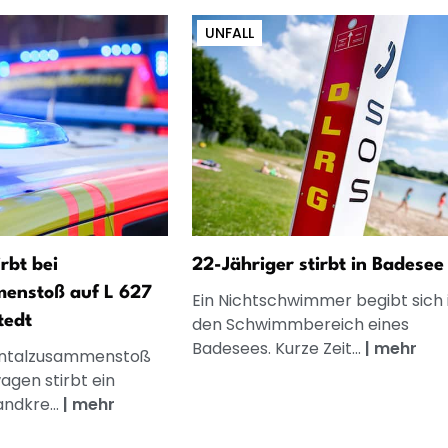
UNFALL
rbt bei
22-Jähriger stirbt in Badesee
enstoß auf L 627
Ein Nichtschwimmer begibt sich 
tedt
den Schwimmbereich eines
Badesees. Kurze Zeit...
|
mehr
ontalzusammenstoß
agen stirbt ein
ndkre...
|
mehr