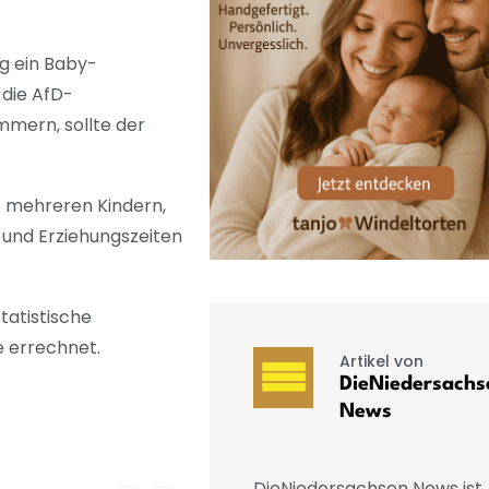
g ein Baby-
 die AfD-
mmern, sollte der
t mehreren Kindern,
 und Erziehungszeiten
tatistische
e errechnet.
Artikel von
DieNiedersachs
News
DieNiedersachsen News ist