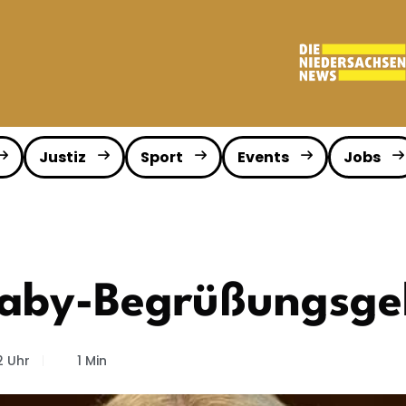
Justiz
Sport
Events
Jobs
Baby-Begrüßungsge
2 Uhr
1 Min