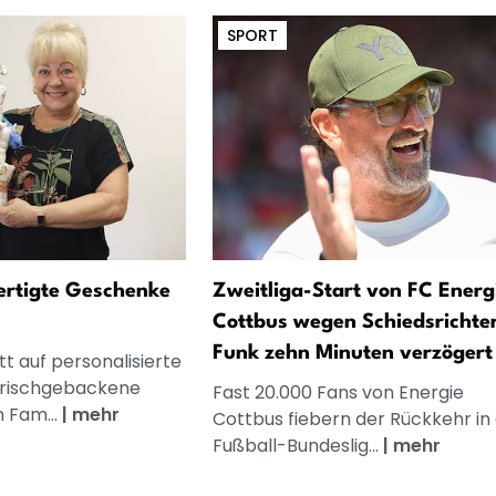
SPORT
fertigte Geschenke
Zweitliga-Start von FC Energ
Cottbus wegen Schiedsrichte
Funk zehn Minuten verzögert
t auf personalisierte
frischgebackene
Fast 20.000 Fans von Energie
n Fam...
|
mehr
Cottbus fiebern der Rückkehr in d
Fußball-Bundeslig...
|
mehr