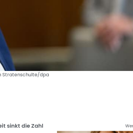
an Stratenschulte/dpa
t sinkt die Zahl
We