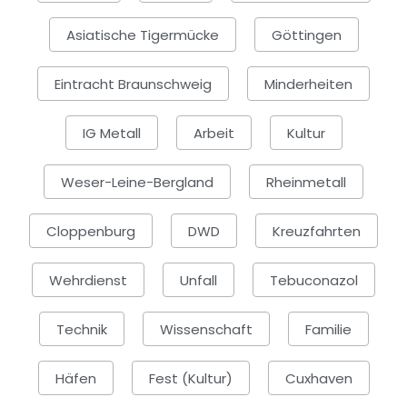
Asiatische Tigermücke
Göttingen
Eintracht Braunschweig
Minderheiten
IG Metall
Arbeit
Kultur
Weser-Leine-Bergland
Rheinmetall
Cloppenburg
DWD
Kreuzfahrten
Wehrdienst
Unfall
Tebuconazol
Technik
Wissenschaft
Familie
Häfen
Fest (Kultur)
Cuxhaven