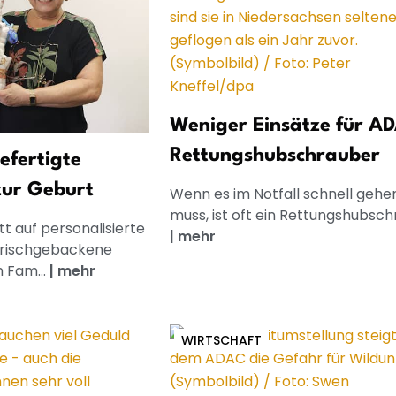
Weniger Einsätze für A
Rettungshubschrauber
gefertigte
zur Geburt
Wenn es im Notfall schnell gehe
muss, ist oft ein Rettungshubschra
t auf personalisierte
|
mehr
frischgebackene
n Fam...
|
mehr
WIRTSCHAFT