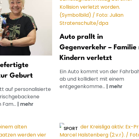
Auto prallt in
Gegenverkehr – Familie 
Kindern verletzt
gefertigte
Ein Auto kommt von der Fahrba
zur Geburt
ab und kollidiert mit einem
entgegenkomme...
|
mehr
t auf personalisierte
frischgebackene
n Fam...
|
mehr
SPORT