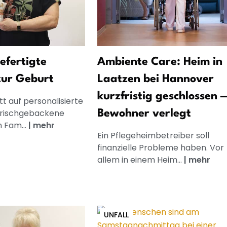
gefertigte
Ambiente Care: Heim in
zur Geburt
Laatzen bei Hannover
kurzfristig geschlossen 
t auf personalisierte
frischgebackene
Bewohner verlegt
n Fam...
|
mehr
Ein Pflegeheimbetreiber soll
finanzielle Probleme haben. Vor
allem in einem Heim...
|
mehr
UNFALL