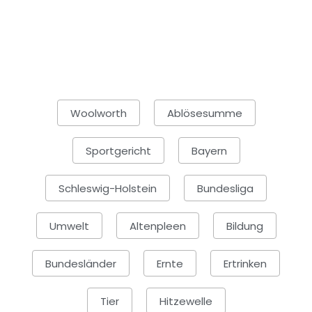
Woolworth
Ablösesumme
Sportgericht
Bayern
Schleswig-Holstein
Bundesliga
Umwelt
Altenpleen
Bildung
Bundesländer
Ernte
Ertrinken
Tier
Hitzewelle