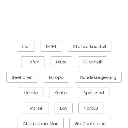
Kiel
DLRG
Stellwerkausfall
Hafen
Hitze
IG Metall
Seehäfen
Europa
Bundesregierung
Urteile
Küste
Spielsand
Polizei
Lkw
NordLB
Chemiepark Marl
Großenkneten