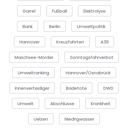
Garrel
Fußball
Elektrolyse
Bank
Berlin
Umweltpolitik
Hannover
Kreuzfahrten
A39
Maschsee-Mörder
Sonntagsfahrverbot
Umweltranking
Hannover/Osnabrück
Innenverteidiger
Badetote
DWD
Umwelt
Abschlüsse
Krankheit
Uelzen
Niedrigwasser