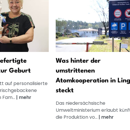
gefertigte
Was hinter der
zur Geburt
umstrittenen
Atomkooperation in Lin
t auf personalisierte
frischgebackene
steckt
n Fam...
|
mehr
Das niedersächsische
Umweltministerium erlaubt künft
die Produktion vo...
|
mehr