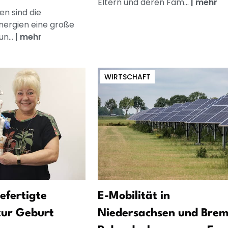
Eltern und deren Fam...
|
mehr
en sind die
nergien eine große
n...
|
mehr
WIRTSCHAFT
gefertigte
E-Mobilität in
zur Geburt
Niedersachsen und Brem