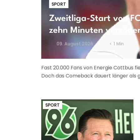
SPORT
Zweitliga-Start von F
zehn Minuten verzöge
09. August 2026
< 1 Min
Fast 20.000 Fans von Energie Cottbus fi
Doch das Comeback dauert länger als g
SPORT