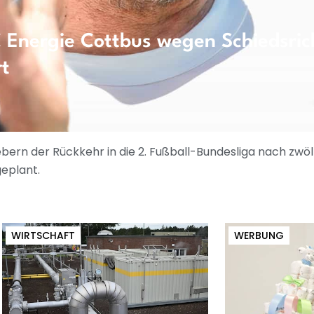
C Energie Cottbus wegen Schiedsric
rt
ebern der Rückkehr in die 2. Fußball-Bundesliga nach zwö
eplant.
WIRTSCHAFT
WERBUNG