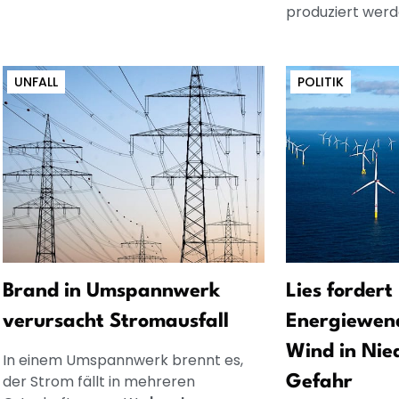
produziert werd
UNFALL
POLITIK
Brand in Umspannwerk
Lies forder
verursacht Stromausfall
Energiewend
Wind in Nie
In einem Umspannwerk brennt es,
der Strom fällt in mehreren
Gefahr