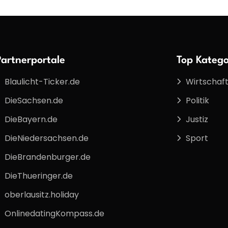
Partnerportale
Top Katego
Blaulicht-Ticker.de
Wirtschaf
DieSachsen.de
Politik
DieBayern.de
Justiz
DieNiedersachsen.de
Sport
DieBrandenburger.de
DieThueringer.de
oberlausitz.holiday
OnlinedatingKompass.de