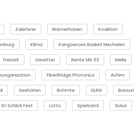
Zulieferer
Bremerhaven
Koalition
enburg
Klima
Kangoeroes Basket Mechelen
Freizeit
Gewitter
Rente Mit 63
Melle
fsorganisation
FiberBridge Photonics
Achim
al
Seehäfen
Bohmte
DLRG
Bassu
En Schlick Fest
Lotto
Spielsand
Sivius