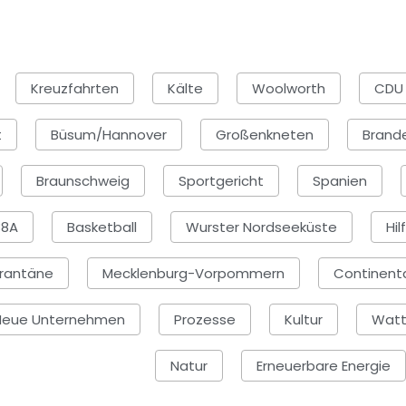
Kreuzfahrten
Kälte
Woolworth
CDU
t
Büsum/Hannover
Großenkneten
Brand
Braunschweig
Sportgericht
Spanien
88A
Basketball
Wurster Nordseeküste
Hil
rantäne
Mecklenburg-Vorpommern
Continent
Neue Unternehmen
Prozesse
Kultur
Watt 
Natur
Erneuerbare Energie