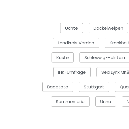
Uchte
Dackelwelpen
Landkreis Verden
Krankhei
Küste
Schleswig-Holstein
IHK-Umfrage
Sea Lynx MK
Badetote
Stuttgart
Qua
Sommerserie
Unna