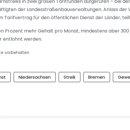
rnstreiks in zwei großen Tarifrunden aufgerufen – bei 
tigten der Landesstraßenbauverwaltungen. Anlass der War
arifvertrag für den öffentlichen Dienst der Länder, tei
eben Prozent mehr Gehalt pro Monat, mindestens aber 300 
r entlohnt werden.
te vorbehalten
nst
Niedersachsen
Streik
Bremen
Gewe