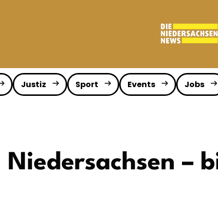
Justiz
Sport
Events
Jobs
 Niedersachsen – b