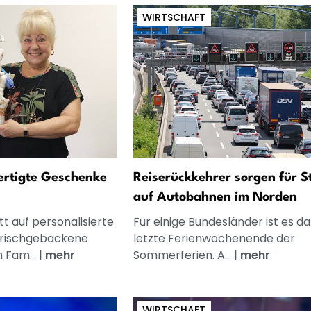
WIRTSCHAFT
fertigte Geschenke
Reiserückkehrer sorgen für S
auf Autobahnen im Norden
t auf personalisierte
Für einige Bundesländer ist es da
frischgebackene
letzte Ferienwochenende der
n Fam...
|
mehr
Sommerferien. A...
|
mehr
WIRTSCHAFT