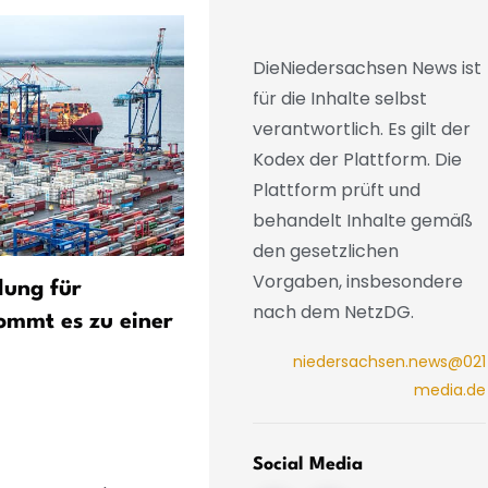
DieNiedersachsen News ist
für die Inhalte selbst
verantwortlich. Es gilt der
Kodex der Plattform. Die
Plattform prüft und
behandelt Inhalte gemäß
den gesetzlichen
Vorgaben, insbesondere
lung für
Rentenreform: Lies warnt 
nach dem NetzDG.
ommt es zu einer
Missachtung der
Lebensleistung
niedersachsen.news@021
media.de
Social Media