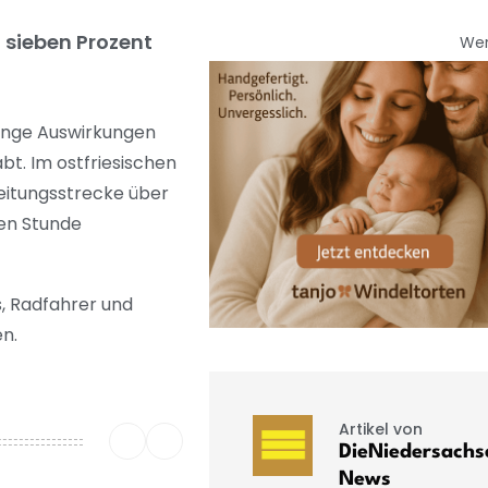
 sieben Prozent
We
ringe Auswirkungen
t. Im ostfriesischen
eitungsstrecke über
en Stunde
, Radfahrer und
en.
Artikel von
DieNiedersachs
News