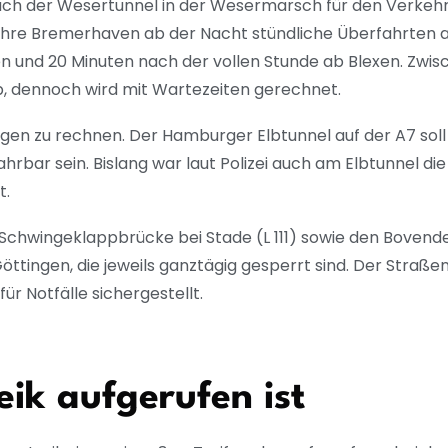
ch der Wesertunnel in der Wesermarsch für den Verkehr 
ähre Bremerhaven ab der Nacht stündliche Überfahrten a
n und 20 Minuten nach der vollen Stunde ab Blexen. Zwis
b, dennoch wird mit Wartezeiten gerechnet.
gen zu rechnen. Der Hamburger Elbtunnel auf der A7 sol
ar sein. Bislang war laut Polizei auch am Elbtunnel die
t.
Schwingeklappbrücke bei Stade (L 111) sowie den Bovend
ttingen, die jeweils ganztägig gesperrt sind. Der Straße
ür Notfälle sichergestellt.
ik aufgerufen ist