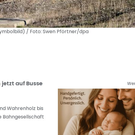
ymbolbild) / Foto: Swen Pförtner/dpa
jetzt auf Busse
We
und Wahrenholz bis
ie Bahngesellschaft