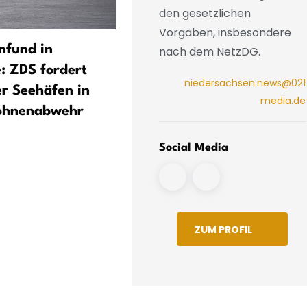
den gesetzlichen
Vorgaben, insbesondere
nfund in
Wer liegt vorn? Nabu-
nach dem NetzDG.
e: ZDS fordert
Umweltranking bei
niedersachsen.news@021
r Seehäfen in
Kreuzfahrtreedereien
media.de
rohnenabwehr
Social Media
ZUM PROFIL