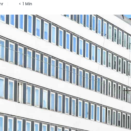
hr
< 1 Min