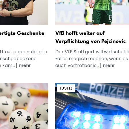
fertigte Geschenke
VfB hofft weiter auf
Verpflichtung von Pejcinovic
t auf personalisierte
Der VfB Stuttgart will wirtschaftl
frischgebackene
«alles möglich machen, wenn es
n Fam...
|
mehr
auch vertretbar is...
|
mehr
JUSTIZ