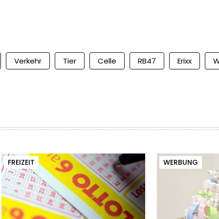
Verkehr
Tier
Celle
RB47
Erixx
W
FREIZEIT
WERBUNG