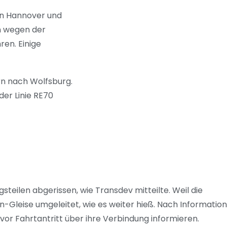
en Hannover und
en wegen der
en. Einige
rn nach Wolfsburg.
er Linie RE70
eilen abgerissen, wie Transdev mitteilte. Weil die
-Gleise umgeleitet, wie es weiter hieß. Nach Informatio
or Fahrtantritt über ihre Verbindung informieren.