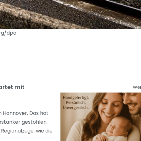
erg/dpa
artet mit
We
n Hannover. Das hat
astanker gestohlen.
Regionalzüge, wie die