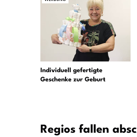
t Sonn- und
Individuell gefertigte
t für Lkw
Geschenke zur Geburt
er
Regios fallen abs