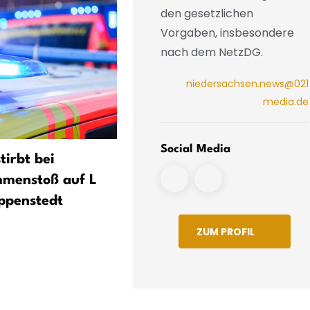
den gesetzlichen
Vorgaben, insbesondere
nach dem NetzDG.
niedersachsen.news@021
media.de
Social Media
tirbt bei
Stellwerksstörung bei
mmenstoß auf L
Ottersberg behoben -
ppenstedt
Bahnverkehr zwischen Br
und Hamburg läuft wieder
ZUM PROFIL