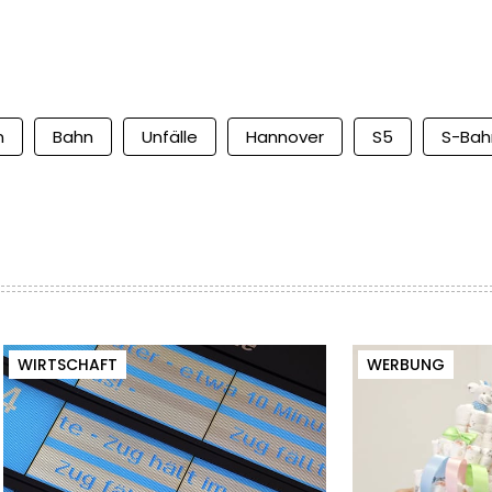
n
Bahn
Unfälle
Hannover
S5
S-Bah
WIRTSCHAFT
WERBUNG