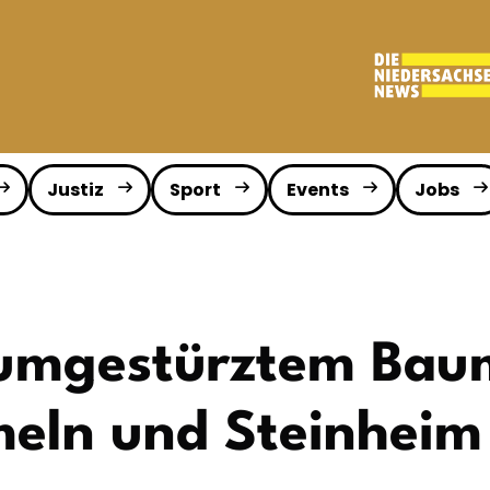
Justiz
Sport
Events
Jobs
t umgestürztem Bau
eln und Steinheim