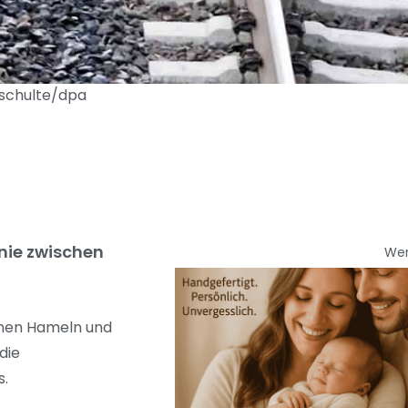
nschulte/dpa
nie zwischen
We
schen Hameln und
die
s.