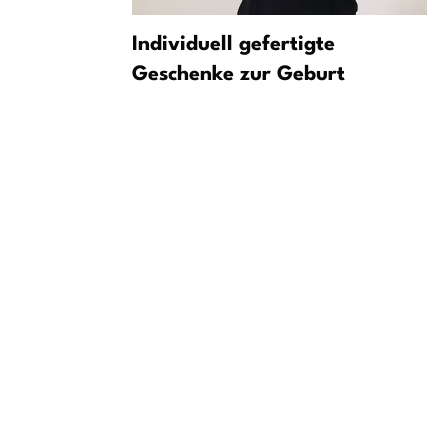
rer
Individuell gefertigte
rnnetz von
Geschenke zur Geburt
liefert