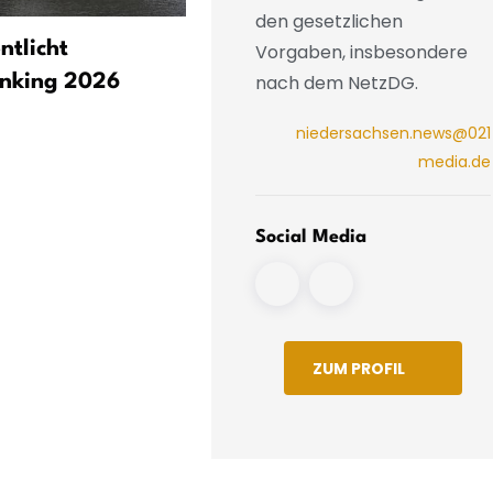
den gesetzlichen
ntlicht
14 Kommunen fordern Bun
Vorgaben, insbesondere
nach dem NetzDG.
anking 2026
auf, den Weiterbau der A3
Ostniedersachsen finanziel
niedersachsen.news@021
sichern
media.de
Social Media
ZUM PROFIL