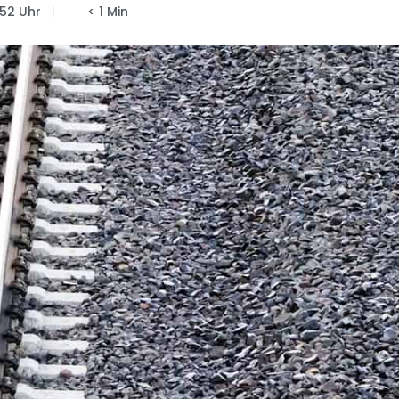
:52 Uhr
< 1 Min