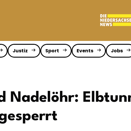
Justiz
Sport
Events
Jobs
 Nadelöhr: Elbtunn
 gesperrt