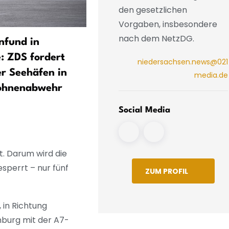
den gesetzlichen
Vorgaben, insbesondere
nach dem NetzDG.
nfund in
Wer liegt vorn? Nabu-
e: ZDS fordert
Umweltranking bei
niedersachsen.news@021
r Seehäfen in
Kreuzfahrtreedereien
media.de
rohnenabwehr
Social Media
t. Darum wird die
perrt – nur fünf
ZUM PROFIL
 in Richtung
mburg mit der A7-