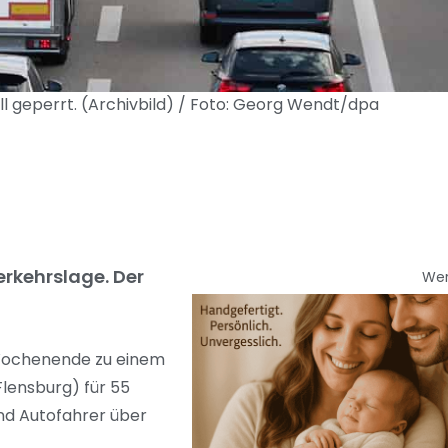
 geperrt. (Archivbild) / Foto: Georg Wendt/dpa
rkehrslage. Der
We
 Wochenende zu einem
lensburg) für 55
nd Autofahrer über