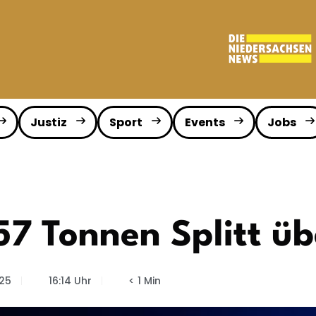
Justiz
Sport
Events
Jobs
57 Tonnen Splitt ü
25
16:14 Uhr
< 1 Min