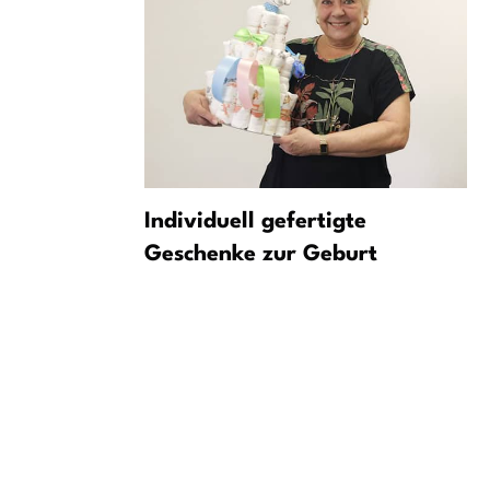
n Stuttgart
Individuell gefertigte
 zum VW-
Geschenke zur Geburt
50.000 Jobs
roht