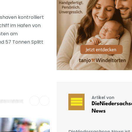
shaven kontrolliert
chiff im Hafen von
isten am
d 57 Tonnen Splitt
Artikel von
DieNiedersachs
News
DieNiedersachsen News ist