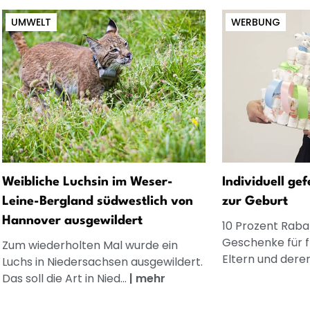
UMWELT
WERBUNG
Weibliche Luchsin im Weser-
Individuell ge
Leine-Bergland südwestlich von
zur Geburt
Hannover ausgewildert
10 Prozent Rabat
Geschenke für 
Zum wiederholten Mal wurde ein
Eltern und dere
Luchs in Niedersachsen ausgewildert.
Das soll die Art in Nied...
|
mehr