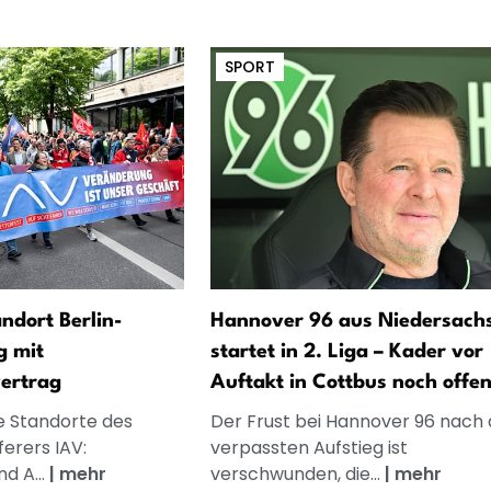
SPORT
andort Berlin-
Hannover 96 aus Niedersach
g mit
startet in 2. Liga – Kader vor
vertrag
Auftakt in Cottbus noch offe
ie Standorte des
Der Frust bei Hannover 96 nach
erers IAV:
verpassten Aufstieg ist
d A...
|
mehr
verschwunden, die...
|
mehr