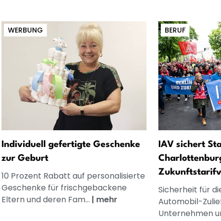
WERBUNG
BERUF
Individuell gefertigte Geschenke
IAV sichert St
zur Geburt
Charlottenbur
Zukunftstarif
10 Prozent Rabatt auf personalisierte
Geschenke für frischgebackene
Sicherheit für d
Eltern und deren Fam...
|
mehr
Automobil-Zulief
Unternehmen un