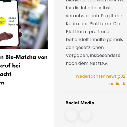
für die Inhalte selbst
verantwortlich. Es gilt der
Kodex der Plattform. Die
Plattform prüft und
behandelt Inhalte gemäß
den gesetzlichen
Vorgaben, insbesondere
in Bio-Matcha von
Wochenendverkehr beginn
nach dem NetzDG.
kruf bei
mit Staus rund um Hambu
acht
niedersachsen.news@021
rn
media.de
Social Media