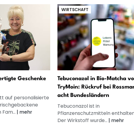
WIRTSCHAFT
fertigte Geschenke
Tebuconazol in Bio-Matcha v
TryMoin: Rückruf bei Rossma
acht Bundesländern
t auf personalisierte
frischgebackene
Tebuconazol ist in
n Fam...
|
mehr
Pflanzenschutzmitteln enthalten
Der Wirkstoff wurde...
|
mehr