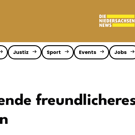
Justiz
Sport
Events
Jobs
de freundlicheres
en