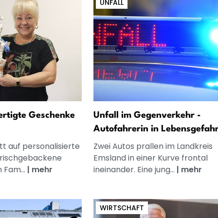
UNFALL
fertigte Geschenke
Unfall im Gegenverkehr -
Autofahrerin in Lebensgefah
t auf personalisierte
Zwei Autos prallen im Landkreis
frischgebackene
Emsland in einer Kurve frontal
n Fam...
|
mehr
ineinander. Eine jung...
|
mehr
WIRTSCHAFT