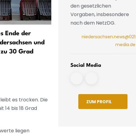
den gesetzlichen
Vorgaben, insbesondere
nach dem NetzDG.
s Ende der
Unbeständiges Wetter: So
niedersachsen.news@021
dersachsen und
Schauer und Gewitter – bi
media.de
 zu 30 Grad
Grad, an der Küste kühler
Social Media
eibt es trocken. Die
ZUM PROFIL
t 14 bis 18 Grad
werte liegen