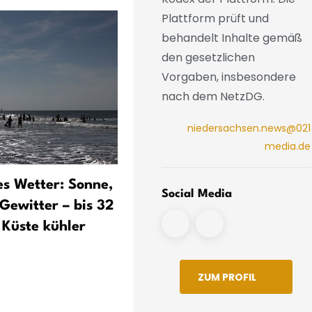
Plattform prüft und
behandelt Inhalte gemäß
den gesetzlichen
Vorgaben, insbesondere
nach dem NetzDG.
niedersachsen.news@021
media.de
s Wetter: Sonne,
Wetterrekorde in
Social Media
Gewitter – bis 32
Niedersachsen: Hitze, Fros
 Küste kühler
Schnee, Sturm und Starkr
im Rückblick
ZUM PROFIL