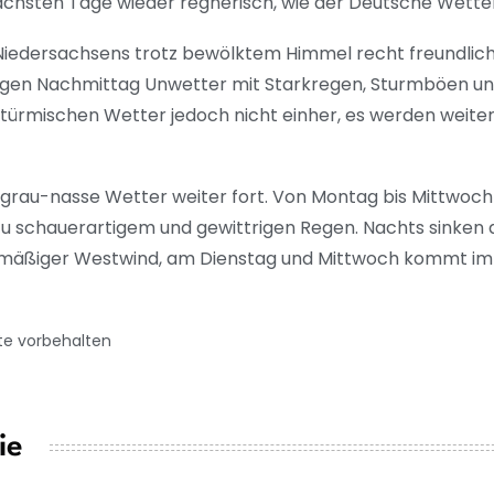
ächsten Tage wieder regnerisch, wie der Deutsche Wetter
edersachsens trotz bewölktem Himmel recht freundlich 
en Nachmittag Unwetter mit Starkregen, Sturmböen und
mischen Wetter jedoch nicht einher, es werden weiter 
 grau-nasse Wetter weiter fort. Von Montag bis Mittwoc
schauerartigem und gewittrigen Regen. Nachts sinken di
mäßiger Westwind, am Dienstag und Mittwoch kommt im
te vorbehalten
ie