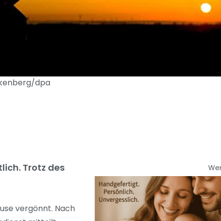
ankenberg/dpa
ich. Trotz des
We
use vergönnt. Nach