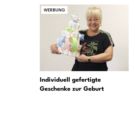
WERBUNG
 Feuerwehr
Individuell gefertigte
e
Geschenke zur Geburt
en