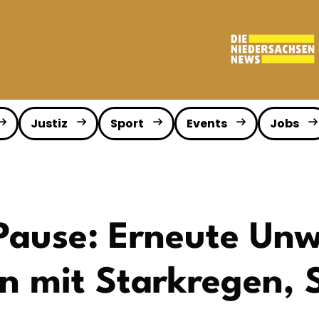
Justiz
Sport
Events
Jobs
Pause: Erneute Unw
n mit Starkregen,