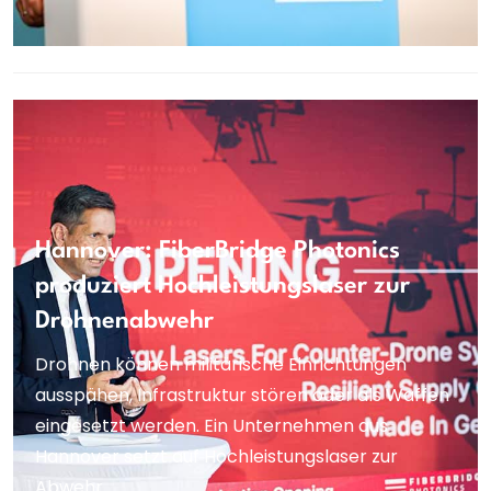
Hannover: FiberBridge Photonics
produziert Hochleistungslaser zur
Drohnenabwehr
Drohnen können militärische Einrichtungen
ausspähen, Infrastruktur stören oder als Waffen
eingesetzt werden. Ein Unternehmen aus
Hannover setzt auf Hochleistungslaser zur
Abwehr.