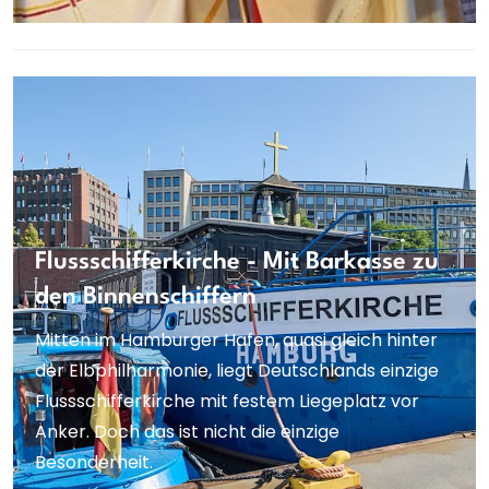
Flussschifferkirche - Mit Barkasse zu
den Binnenschiffern
Mitten im Hamburger Hafen, quasi gleich hinter
der Elbphilharmonie, liegt Deutschlands einzige
Flussschifferkirche mit festem Liegeplatz vor
Anker. Doch das ist nicht die einzige
Besonderheit.