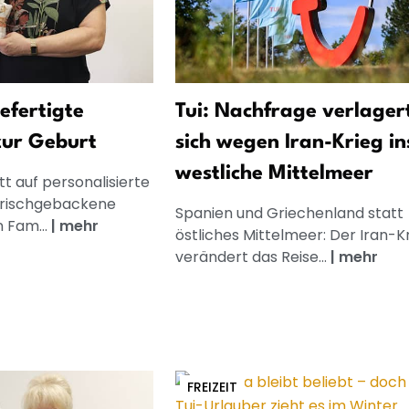
gefertigte
Tui: Nachfrage verlager
zur Geburt
sich wegen Iran-Krieg in
westliche Mittelmeer
t auf personalisierte
frischgebackene
Spanien und Griechenland statt
n Fam...
|
mehr
östliches Mittelmeer: Der Iran-K
verändert das Reise...
|
mehr
FREIZEIT