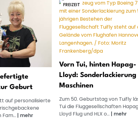
FREIZEIT
Vorn Tui, hinten Hapag-
Lloyd: Sonderlackierung 
gefertigte
Maschinen
zur Geburt
Zum 50. Geburtstag von Tuifly lä
t auf personalisierte
Tui die Fluggesellschaften Hapa
frischgebackene
Lloyd Flug und HLX o...
|
mehr
n Fam...
|
mehr