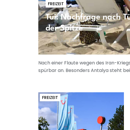
FREIZEIT
Tui: Nachfrage nach T
der Spitze
24. Juni 2026
2 Min
Nach einer Flaute wegen des Iran-Kriegs
spürbar an. Besonders Antalya steht be
FREIZEIT