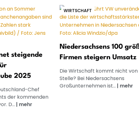
WIRTSCHAFT
Niedersachsens 100 grö
net steigende
Firmen steigern Umsatz
ür
Die Wirtschaft kommt nicht von
ube 2025
Stelle? Bei Niedersachsens
Großunternehmen ist...
|
mehr
eutschland-Chef
lights der kommenden
r. D...
|
mehr