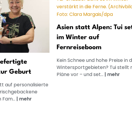
Asien statt Alpen: Tui se
im Winter auf
Fernreiseboom
Kein Schnee und hohe Preise in 
gefertigte
Wintersportgebieten? Tui stellt
zur Geburt
Pläne vor – und set...
|
mehr
t auf personalisierte
frischgebackene
n Fam...
|
mehr