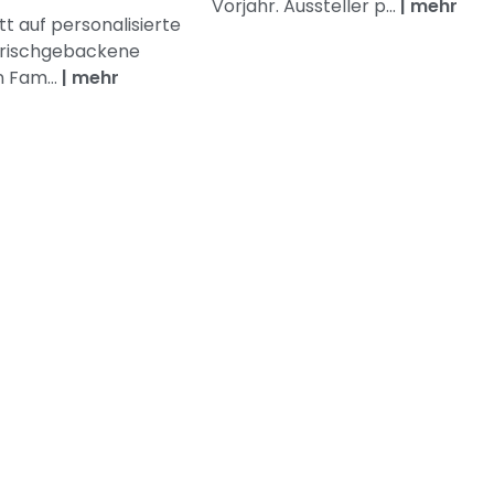
Vorjahr. Aussteller p...
|
mehr
t auf personalisierte
frischgebackene
n Fam...
|
mehr