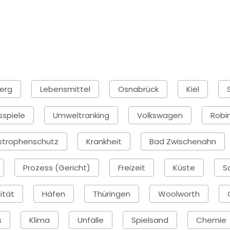
erg
Lebensmittel
Osnabrück
Kiel
sspiele
Umweltranking
Volkswagen
Robi
strophenschutz
Krankheit
Bad Zwischenahn
Prozess (Gericht)
Freizeit
Küste
S
ität
Häfen
Thüringen
Woolworth
s
Klima
Unfälle
Spielsand
Chemie