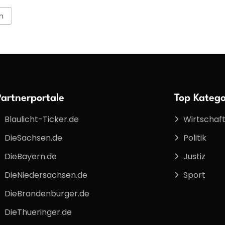
n
Partnerportale
Top Katego
Blaulicht-Ticker.de
Wirtschaf
DieSachsen.de
Politik
DieBayern.de
Justiz
DieNiedersachsen.de
Sport
DieBrandenburger.de
DieThueringer.de