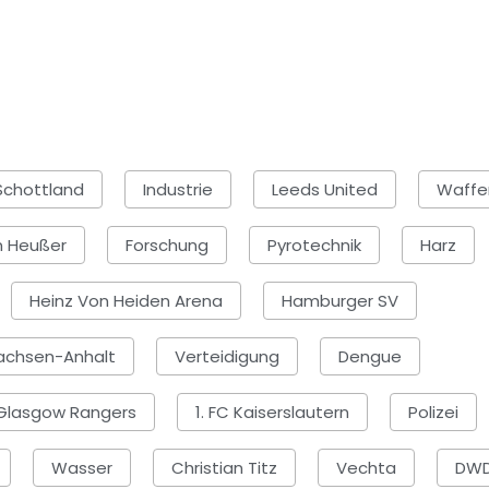
Schottland
Industrie
Leeds United
Waffe
n Heußer
Forschung
Pyrotechnik
Harz
Heinz Von Heiden Arena
Hamburger SV
achsen-Anhalt
Verteidigung
Dengue
Glasgow Rangers
1. FC Kaiserslautern
Polizei
Wasser
Christian Titz
Vechta
DW