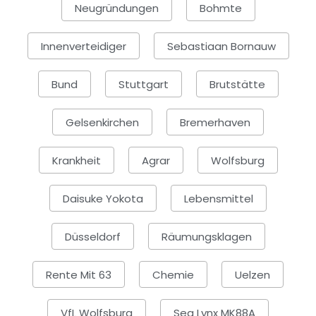
Neugründungen
Bohmte
Innenverteidiger
Sebastiaan Bornauw
Bund
Stuttgart
Brutstätte
Gelsenkirchen
Bremerhaven
Krankheit
Agrar
Wolfsburg
Daisuke Yokota
Lebensmittel
Düsseldorf
Räumungsklagen
Rente Mit 63
Chemie
Uelzen
VfL Wolfsburg
Sea Lynx MK88A