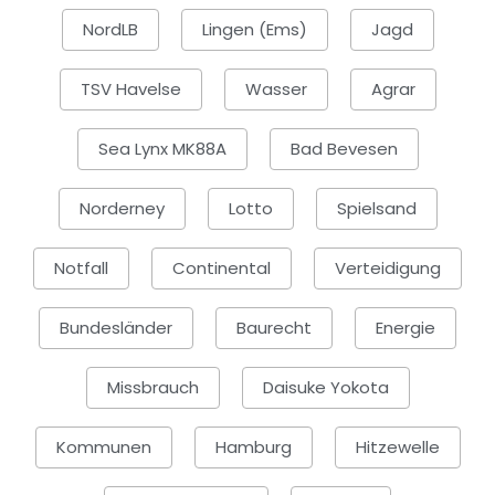
NordLB
Lingen (Ems)
Jagd
TSV Havelse
Wasser
Agrar
Sea Lynx MK88A
Bad Bevesen
Norderney
Lotto
Spielsand
Notfall
Continental
Verteidigung
Bundesländer
Baurecht
Energie
Missbrauch
Daisuke Yokota
Kommunen
Hamburg
Hitzewelle