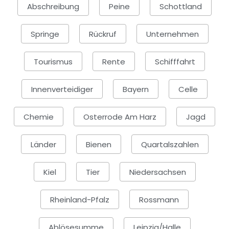
Abschreibung
Peine
Schottland
Springe
Rückruf
Unternehmen
Tourismus
Rente
Schifffahrt
Innenverteidiger
Bayern
Celle
Chemie
Osterrode Am Harz
Jagd
Länder
Bienen
Quartalszahlen
Kiel
Tier
Niedersachsen
Rheinland-Pfalz
Rossmann
Ablösesumme
Leipzig/Halle