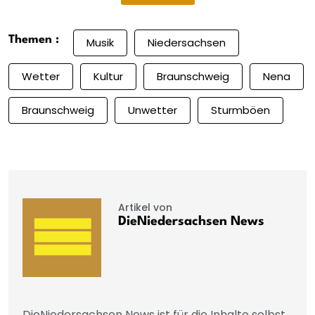
Themen :
Musik
Niedersachsen
Wetter
Kultur
Braunschweig
Nena
Braunschweig
Unwetter
Sturmböen
Artikel von
DieNiedersachsen News
DieNiedersachsen News ist für die Inhalte selbst