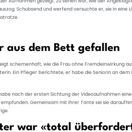
der Aufnahmen gezeigt. Zu sehen war, wie der Angeklagt
zog. Schubsend und werfend versuchte er, sie in eine Lie
Matratze.
r aus dem Bett gefallen
zeigt schemenhaft, wie die Frau ohne Fremdeinwirkung aus
terin. Ein Pfleger berichtete, er habe die Seniorin an d
e habe nach der ersten Sichtung der Videoaufnahmen ein
 empfunden. Gemeinsam mit ihrer Tante sei sie daraufhin
rige.
er war «total überfordert