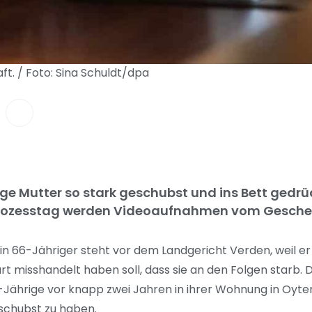
ft. / Foto: Sina Schuldt/dpa
ige Mutter so stark geschubst und ins Bett gedr
n Prozesstag werden Videoaufnahmen vom Gesche
Ein 66-Jähriger steht vor dem Landgericht Verden, weil er
t misshandelt haben soll, dass sie an den Folgen starb. D
9-Jährige vor knapp zwei Jahren in ihrer Wohnung in Oyt
schubst zu haben.