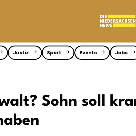
Justiz
Sport
Events
Jobs
walt? Sohn soll kr
haben