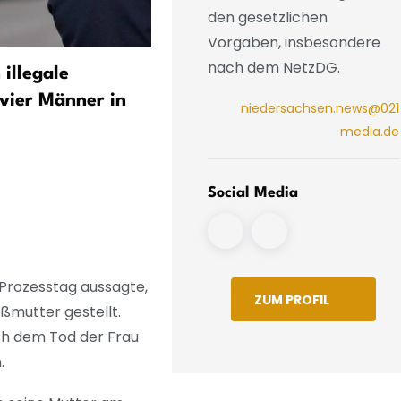
den gesetzlichen
Vorgaben, insbesondere
nach dem NetzDG.
illegale
Berufssoldat wegen
 vier Männer in
Vergewaltigung von
niedersachsen.news@021
Kameradin vor Gericht
media.de
Social Media
 Prozesstag aussagte,
ZUM PROFIL
ßmutter gestellt.
nach dem Tod der Frau
.