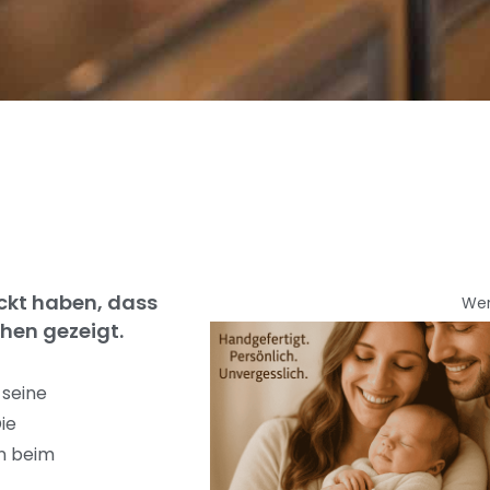
ückt haben, dass
We
hen gezeigt.
 seine
ie
en beim