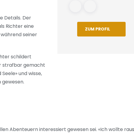
e Details. Der
ls Richter eine
ZUM PROFIL
l während seiner
hter schildert
ber strafbar gemacht
d Seele» und wisse,
ch gewesen.
llen Abenteuern interessiert gewesen sei. «Ich wollte rau