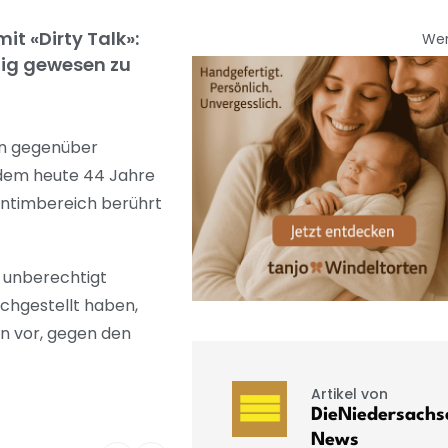
it «Dirty Talk»:
We
fig gewesen zu
en gegenüber
t dem heute 44 Jahre
 Intimbereich berührt
n, unberechtigt
achgestellt haben,
en vor, gegen den
Artikel von
DieNiedersachs
News