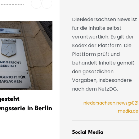
DieNiedersachsen News ist
für die Inhalte selbst
verantwortlich. Es gilt der
Kodex der Plattform. Die
Plattform prüft und
behandelt Inhalte gemäß
den gesetzlichen
Vorgaben, insbesondere
nach dem NetzDG.
gesteht
Staatsanwalt: Kein Verfah
niedersachsen.news@021
ngsserie in Berlin
wegen
media.de
Gruppenvergewaltigung
Social Media