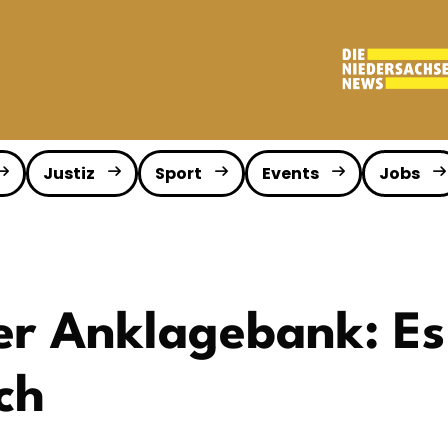
Justiz
Sport
Events
Jobs
er Anklagebank: Es
ch