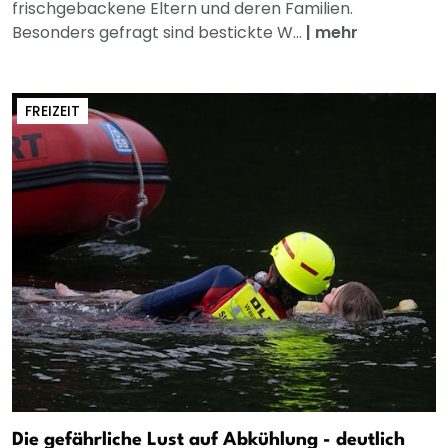
frischgebackene Eltern und deren Familien.
Besonders gefragt sind bestickte W...
|
mehr
FREIZEIT
Die gefährliche Lust auf Abkühlung - deutlich