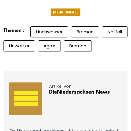
MEHR UNFALL
Themen :
Hochwasser
Bremen
Notfall
Unwetter
Agrar
Bremen
Artikel von
DieNiedersachsen News
DieNiedersachsen News ist für die Inhalte selbst