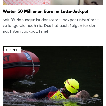
Weiter 50 Millionen Euro im Lotto-Jackpot
Seit 38 Ziehungen ist der Lotto-Jackpot unberührt -
so lange wie noch nie. Das hat auch Folgen für den
nächsten Jackpot.
|
mehr
FREIZEIT